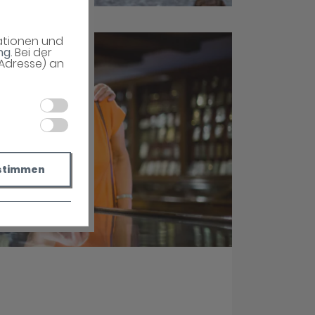
mationen und
ng
. Bei der
-Adresse) an
stimmen