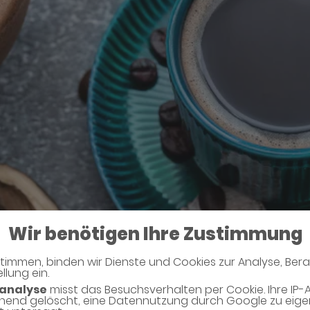
Wir benötigen Ihre Zustimmung
efans
timmen, binden wir Dienste und Cookies zur Analyse, Ber
llung ein.
analyse
misst das Besuchsverhalten per Cookie. Ihre IP-
hend gelöscht, eine Datennutzung durch Google zu eig