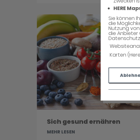
Zwecken is
HERE Map
Sie können I
die Möglichk
Nutzung von 
die Anbieter 
Datenschutzh
Websiteana
Karten (Her
Ablehn
Sich gesund ernähren
MEHR LESEN