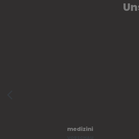
Un
medizini
VORSCHAU