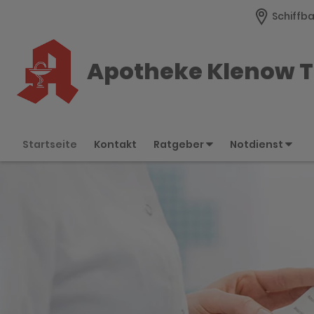
Schiffba
Apotheke Klenow T
Startseite
Kontakt
Ratgeber
Notdienst