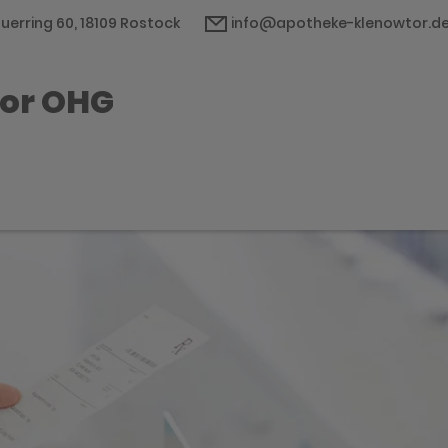
uerring 60, 18109 Rostock
info@apotheke-klenowtor.d
or OHG