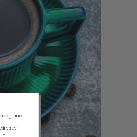
atung und
Adresse
enen