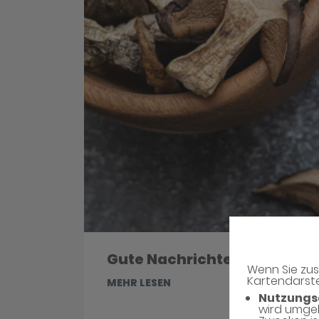
Gute Nachrichten für Kaffe
Wenn Sie zus
Kartendarste
MEHR LESEN
Nutzungs
wird umge