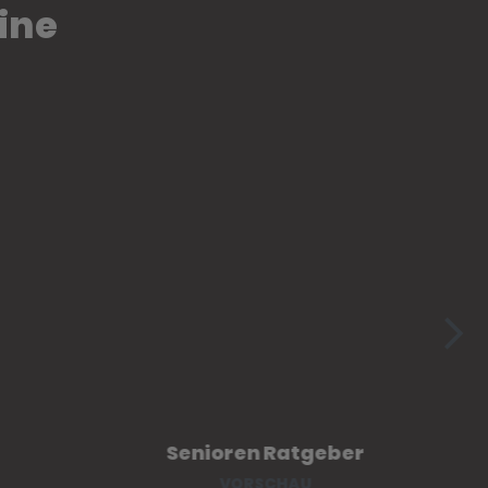
ine
Senioren Ratgeber
VORSCHAU