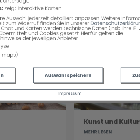
t untersagt.
s:
zeigt interaktive Karten.
hre Auswahl jederzeit detailliert anpassen. Weitere Infor
eit zum Widerruf finden Sie in unserer
Datenschutzerkläru
Chat und Karten werden technische Daten (insb. Ihre IP
übermittelt und Cookies gesetzt. Hierfür gelten die
inweise der jeweiligen Anbieter.
lyse
e maps)
en
Auswahl speichern
Zu
Impressum
Kunst und Kultur
MEHR LESEN